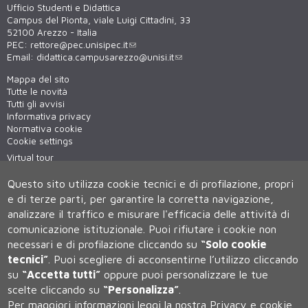
Ufficio Studenti e Didattica
Campus del Pionta, viale Luigi Cittadini, 33
52100 Arezzo - Italia
PEC:
rettore@pec.unisipec.it
Email:
didattica.campusarezzo@unisi.it
Mappa del sito
Tutte le novità
Tutti gli avvisi
Informativa privacy
Normativa cookie
Cookie settings
Virtual tour
WiFi - unisiWireless
Questo sito utilizza cookie tecnici e di profilazione, propri
e di terze parti, per garantire la corretta navigazione,
analizzare il traffico e misurare l'efficacia delle attività di
comunicazione istituzionale.
Puoi rifiutare i cookie non
necessari e di profilazione cliccando su
“Solo cookie
tecnici”
.
Puoi scegliere di acconsentirne l’utilizzo cliccando
su
“Accetta tutti”
oppure puoi personalizzare le tue
Università degli Studi di Siena
scelte cliccando su
“Personalizza”
.
Rettorato, via Banchi di Sotto 55, 53100 Siena ITALIA
Per maggiori informazioni leggi la nostra
Privacy e cookie
P.IVA 00273530527 | C.F. 80002070524 | Caselle Pec:
Posta