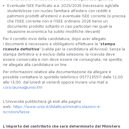
Eventuale ISEE Parificato a.a. 2025/2026 (necessario agli/alle
studenti/esse con nucleo familiare all’estero con redditi e
patrimoni prodotti all'estero) o eventuale ISEE corrente (si precisa
che l’ISEE corrente non è l’ISEE ordinario 2026 bensì un
documento prodotto soltanto in casi particolari nei quali la
situazione economica ha subìto modifiche rilevanti)
Per il corretto invio della candidatura, dopo aver allegato
i documenti è necessario e obbligatorio effettuare la “
stampa
ricevuta definitiva
” (valida per la candidatura all’Avviso). Senza la
stampa definitiva si è esclusi dalla selezione; la ricevuta deve
essere conservata e non deve essere né consegnata, né spedita,
né allegata alla candidatura on line.
Per informazioni relative alla documentazione da allegare è
possibile contattare lo sportello telefonico 0577235511 dalle 12,00
alle 13,00 dal lunedì al venerdì oppure inviare una mail a
corsi.laurea@unisi.it
L’Università pubblicherà gli esiti alla pagina
web:
https://www.unisi.it/didattica/immatricolazioni-e-
iscrizioni/tasse
L’importo del contributo che sarà determinato dal Ministero