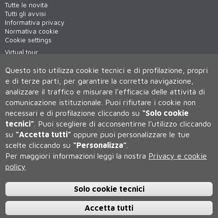
Tutte le novità
Tutti gli avvisi
Informativa privacy
Normativa cookie
Cookie settings
Virtual tour
WiFi - unisiWireless
Questo sito utilizza cookie tecnici e di profilazione, propri
e di terze parti, per garantire la corretta navigazione,
analizzare il traffico e misurare l'efficacia delle attività di
comunicazione istituzionale.
Puoi rifiutare i cookie non
necessari e di profilazione cliccando su
“Solo cookie
tecnici”
.
Puoi scegliere di acconsentirne l’utilizzo cliccando
su
“Accetta tutti”
oppure puoi personalizzare le tue
Università degli Studi di Siena
scelte cliccando su
“Personalizza”
.
Rettorato, via Banchi di Sotto 55, 53100 Siena ITALIA
Per maggiori informazioni leggi la nostra
Privacy e cookie
P.IVA 00273530527 | C.F. 80002070524 | Caselle Pec:
Posta
policy
Elettronica Certificata
Contatti:
urp@unisi.it
- URP - Ufficio Relazioni con il Pubblico Tel.
0577 235555 (dal lunedì al venerdì dalle 9.30 alle 10.30)
Solo cookie tecnici
Accetta tutti