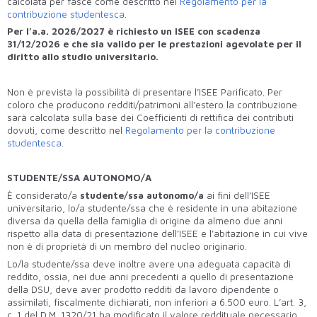
calcolata per fasce come descritto nel
Regolamento per la
contribuzione studentesca
.
Per l’a.a. 2026/2027 è richiesto un ISEE con scadenza
31/12/2026 e che sia valido per le prestazioni agevolate per il
diritto allo studio universitario.
Non è prevista la possibilità di presentare l’ISEE Parificato. Per
coloro che producono redditi/patrimoni all’estero la contribuzione
sarà calcolata sulla base dei Coefficienti di rettifica dei contributi
dovuti,
come descritto nel
Regolamento per la contribuzione
studentesca
.
STUDENTE/SSA AUTONOMO/A
È considerato/a
studente/ssa autonomo/a
ai fini dell’ISEE
universitario, lo/a studente/ssa che è residente in una abitazione
diversa da quella della famiglia di origine da almeno due anni
rispetto alla data di presentazione dell’ISEE e l’abitazione in cui vive
non è di proprietà di un membro del nucleo originario.
Lo/la studente/ssa deve inoltre avere una adeguata capacità di
reddito, ossia, nei due anni precedenti a quello di presentazione
della DSU, deve aver prodotto redditi da lavoro dipendente o
assimilati, fiscalmente dichiarati, non inferiori a 6.500 euro. L’art. 3,
c. 1 del D.M. 1320/21 ha modificato il valore reddituale necessario