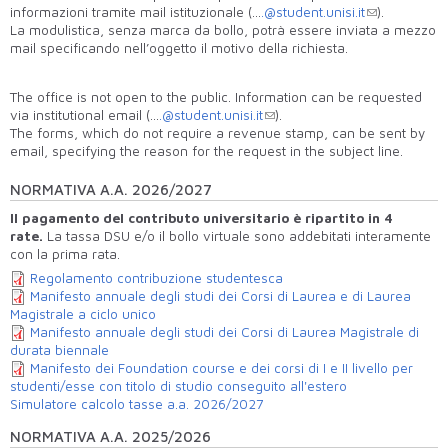
informazioni tramite mail istituzionale (…
.@student.unisi.it
).
La modulistica, senza marca da bollo, potrà essere inviata a mezzo
mail specificando nell’oggetto il motivo della richiesta.
The office is not open to the public. Information can be requested
via institutional email (…
.@student.unisi.it
).
The forms, which do not require a revenue stamp, can be sent by
email, specifying the reason for the request in the subject line.
NORMATIVA A.A. 2026/2027
Il pagamento del contributo universitario è ripartito in 4
rate.
La tassa DSU e/o il bollo virtuale sono addebitati
interamente
con la prima rata.
Regolamento contribuzione studentesca
Manifesto annuale degli studi dei Corsi di Laurea e di Laurea
Magistrale a ciclo unico
Manifesto annuale degli studi dei Corsi di Laurea Magistrale di
durata biennale
Manifesto dei Foundation course e dei corsi di I e II livello per
studenti/esse con titolo di studio conseguito all'estero
Simulatore calcolo tasse a.a. 2026/2027
NORMATIVA A.A. 2025/2026