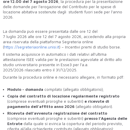
ore 12.00 del 7 agosto 2026
, la procedura per la presentazione
delle domande per l’erogazione del Contributo per le spese di
locazione abitativa sostenute dagli studenti fuori sede per l’anno
2026.
La domanda può essere presentata dalle ore 12 del
7 luglio 2026 alle ore 12 del 7 agosto 2026, accedendo alla propria
area riservata della piattaforma Segreteria online
(
https://segreteriaonline.unisi.it
) – Incentivi premi di studio borse.
Il sistema acquisisce in automatico i dati relativi all’ultima
attestazione ISEE valida per le prestazioni agevolate al diritto allo
studio universitario presente in Esse3 per l’a.a.
2025/2026 rilasciato entro il 31/12/2025.
Durante la procedura online è necessario allegare, in formato pdf:
Modulo - domanda
compilato (allegato obbligatorio);
Copia del contratto
di locazione regolarmente registrato
(comprese eventuali proroghe e subentri)
e ricevute di
pagamento dell’affitto anno 2026
(allegato obbigatori).
Ricevuta
dell’avvenuta registrazione del contratto
(comprese eventuali proroghe e subentri)
presso
l’Agenzia delle
Entrate
dalla quale si evinca la copertura del periodo previsto,
riferita al/alla richiedente contributo (allegato obbligatorio);